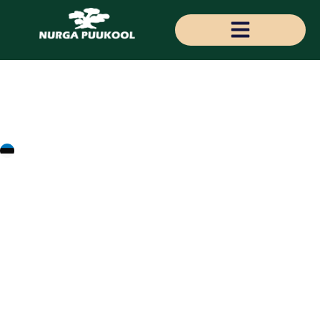
Maackia amurensis
amuuri maakia