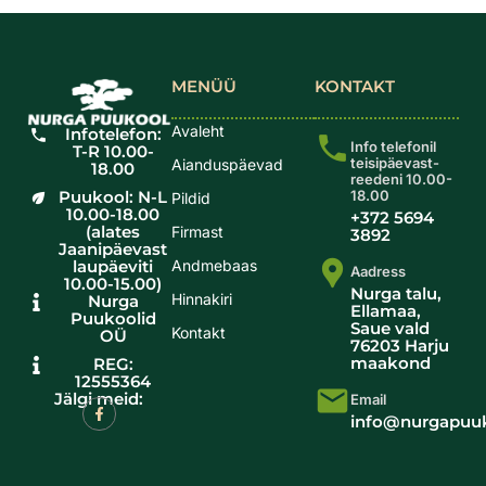
MENÜÜ
KONTAKT
Avaleht
Infotelefon:
Info telefonil
T-R 10.00-
teisipäevast-
Aianduspäevad
18.00
reedeni 10.00-
Puukool: N-L
18.00
Pildid
10.00-18.00
+372 5694
(alates
Firmast
3892
Jaanipäevast
laupäeviti
Andmebaas
Aadress
10.00-15.00)
Nurga talu,
Hinnakiri
Nurga
Ellamaa,
Puukoolid
Saue vald
Kontakt
OÜ
76203 Harju
maakond
REG:
12555364
Jälgi meid:
Email
info@nurgapuuk