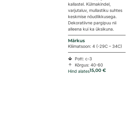
kallastel. Külmakindel,
varjutaluv, mullastiku suhtes
keskmise nõudlikkusega.
Dekoratiivne pargipuu nii
alleena kui ka üksikuna.
Märkus
Kliimatsoon: 4 (-29C – 34C)
Pott: c-3
Kõrgus: 40-60
15,00
€
Hind alates