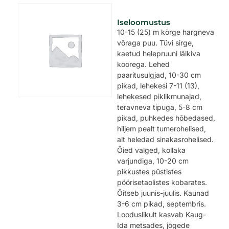
Iseloomustus
10-15 (25) m kõrge hargneva
võraga puu. Tüvi sirge,
kaetud helepruuni läikiva
koorega. Lehed
paaritusulgjad, 10-30 cm
pikad, lehekesi 7-11 (13),
lehekesed piklikmunajad,
teravneva tipuga, 5-8 cm
pikad, puhkedes hõbedased,
hiljem pealt tumerohelised,
alt heledad sinakasrohelised.
Õied valged, kollaka
varjundiga, 10-20 cm
pikkustes püstistes
pöörisetaolistes kobarates.
Õitseb juunis-juulis. Kaunad
3-6 cm pikad, septembris.
Looduslikult kasvab Kaug-
Ida metsades, jõgede