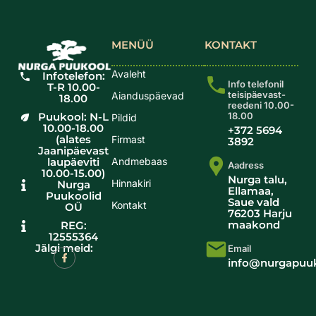
MENÜÜ
KONTAKT
Avaleht
Infotelefon:
Info telefonil
T-R 10.00-
teisipäevast-
Aianduspäevad
18.00
reedeni 10.00-
Puukool: N-L
18.00
Pildid
10.00-18.00
+372 5694
(alates
Firmast
3892
Jaanipäevast
laupäeviti
Andmebaas
Aadress
10.00-15.00)
Nurga talu,
Hinnakiri
Nurga
Ellamaa,
Puukoolid
Saue vald
Kontakt
OÜ
76203 Harju
maakond
REG:
12555364
Jälgi meid:
Email
info@nurgapuuk