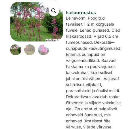
Iseloomustus
Leinavorm. Poogitud
tavaliselt 1-2 m kõrgusele
tüvele. Lehed punased. Õied
lillakasroosad. Viljad 0,5 cm
tumepunased. Dekoratiiv-
õunapuude kasvutingimused:
Enamus õunapuid on
valgusenõudlikud. Saavad
hakkama ka poolvarjulises
kasvukohas, kuid sellisel
juhul on õisi vähem. Vajavad
suhteliselt viljakaid,
parasniiskeid ja õhulisi muldi.
Dekoratiivsus avaldub rohke
õitsemise ja viljade valmimise
ajal. On aretatud hulgaliselt
erinevaid õunapuid, mis
erinevad üksteisest õite
värvuse, viljade värvuse,