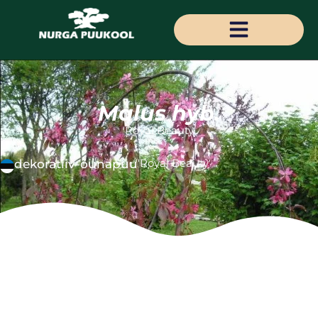
Malus hyb.
'Royal Beauty'
'Royal Beauty'
dekoratiiv-õunapuu