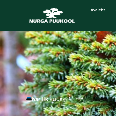
Avaleht
harilik kuusk
'Mali WB'