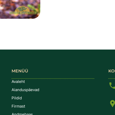
MENÜÜ
KO
Avaleht
Aianduspäevad
Pildid
Firmast
Andmebaas