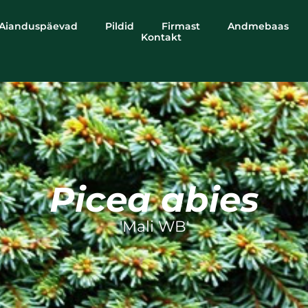
Aianduspäevad
Pildid
Firmast
Andmebaas
Kontakt
Picea abies
'Mali WB'