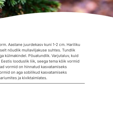
rm. Aastane juurdekasv kuni 1-2 cm. Hariliku
elt nõudlik mullaviljakuse suhtes. Tundlik
ga külmakindel. Põuatundlik. Varjutaluv, kuid
Eestis looduslik liik, seega tema kõik vormid
mad vormid on hinnatud kasvatamiseks
rmid on aga sobilikud kasvatamiseks
riumites ja kiviktaimlates.