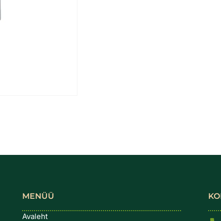
MENÜÜ
KO
Avaleht