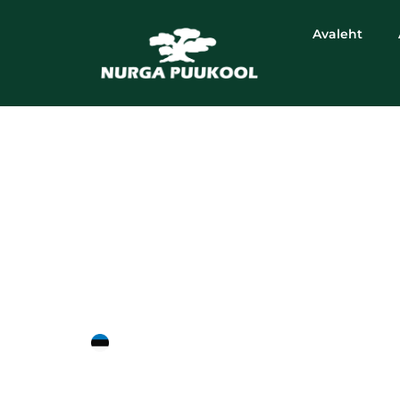
Avaleht
harilik luuderohi
'Hibernica'