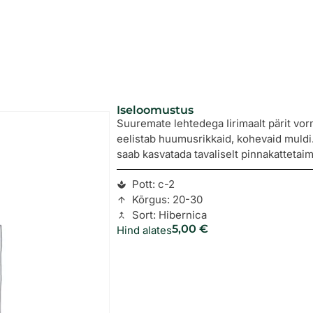
Iseloomustus
Suuremate lehtedega Iirimaalt pärit vor
eelistab huumusrikkaid, kohevaid muldi.
saab kasvatada tavaliselt pinnakattetaim
Pott: c-2
Kõrgus: 20-30
Sort: Hibernica
5,00
€
Hind alates