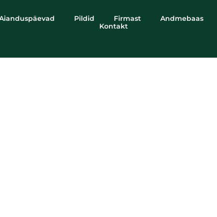
Aianduspäevad
Pildid
Firmast
Andmebaas
Kontakt
Hedera helix
'Hibernica'