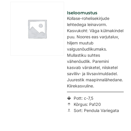
Iseloomustus
Kollase-rohelisekirjude
lehtedega leinavorm.
Kasvukoht: Väga külmakindel
puu. Noores eas varjutaluv,
hiljem muutub
valgusnõudlikumaks.
Mullastiku suhtes
vähenõudlik. Paremini
kasvab värsketel, niisketel
saviliiv- ja liivsavimuldadel.
Juurestik maapinnalähedane.
Kiirekasvuline.
Pott: c-7,5
Kõrgus: Pa120
Sort: Pendula Variegata