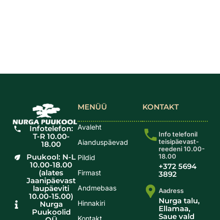
MENÜÜ
KONTAKT
Avaleht
Infotelefon:
Info telefonil
T-R 10.00-
teisipäevast-
Aianduspäevad
18.00
reedeni 10.00-
Puukool: N-L
18.00
Pildid
10.00-18.00
+372 5694
(alates
Firmast
3892
Jaanipäevast
laupäeviti
Andmebaas
Aadress
10.00-15.00)
Nurga talu,
Hinnakiri
Nurga
Ellamaa,
Puukoolid
Saue vald
Kontakt
OÜ