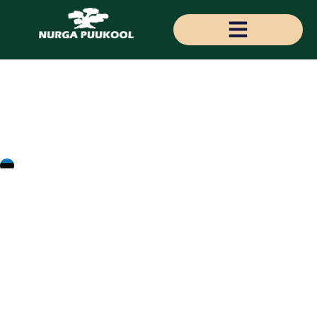
Sorbus aucuparia
'Pendula Variegata'
'Pendula Variegata'
harilik pihlakas