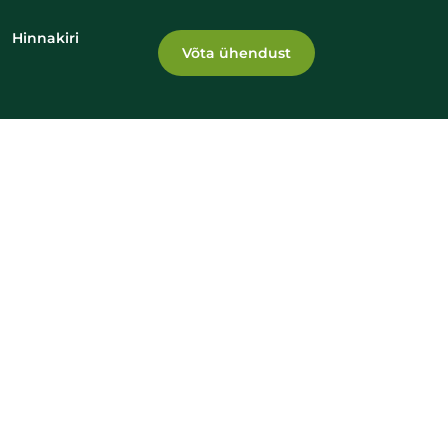
Hinnakiri
Võta ühendust
s