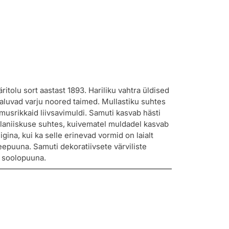
tolu sort aastast 1893. Hariliku vahtra üldised
 taluvad varju noored taimed. Mullastiku suhtes
umusrikkaid liivsavimuldi. Samuti kasvab hästi
laniiskuse suhtes, kuivematel muldadel kasvab
igina, kui ka selle erinevad vormid on laialt
leepuuna. Samuti dekoratiivsete värviliste
s soolopuuna.