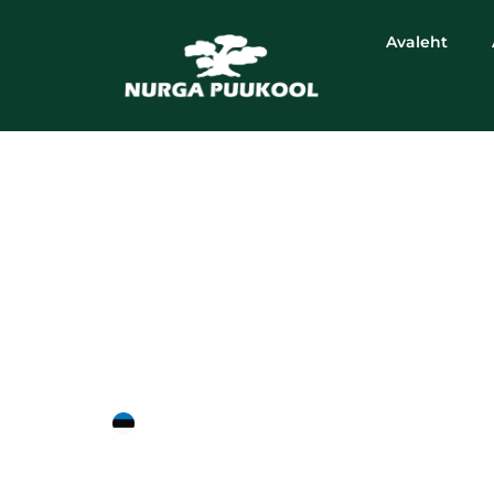
Avaleht
harilik vaher
'Pygmaeum'