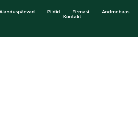
Aianduspäevad
Pildid
Firmast
Andmebaas
Kontakt
Prinsepia sinensi