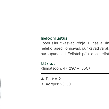
Iseloomustus
Looduslikult kasvab Põhja- Hiinas ja H
helekollased, lõhnavad, puhkevad varak
purpupunased. Eelistab päiksepaistelist,
Märkus
Kliimatsoon: 4 (-29C – -35C)
Pott: c-2
Kõrgus: 20-30