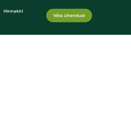
Hinnakiri
Võta ühendust
s