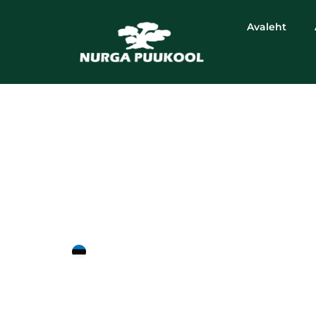
Avaleht
hiina prinseepia