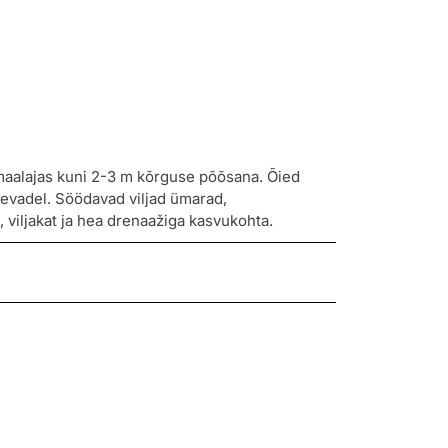
imaalajas kuni 2-3 m kõrguse põõsana. Õied
evadel. Söödavad viljad ümarad,
 viljakat ja hea drenaažiga kasvukohta.