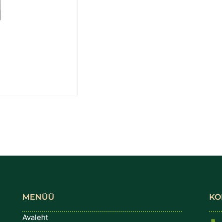
MENÜÜ
KO
Avaleht