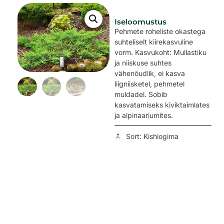
Iseloomustus
Pehmete roheliste okastega
suhteliselt kiirekasvuline
vorm. Kasvukoht: Mullastiku
ja niiskuse suhtes
vähenõudlik, ei kasva
liigniisketel, pehmetel
muldadel. Sobib
kasvatamiseks kiviktaimlates
ja alpinaariumites.
Sort: Kishiogima