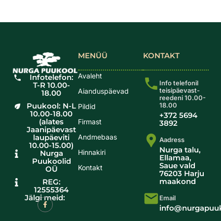
MENÜÜ
KONTAKT
Avaleht
Infotelefon:
Info telefonil
T-R 10.00-
teisipäevast-
Aianduspäevad
18.00
reedeni 10.00-
Puukool: N-L
18.00
Pildid
10.00-18.00
+372 5694
(alates
Firmast
3892
Jaanipäevast
laupäeviti
Andmebaas
Aadress
10.00-15.00)
Nurga talu,
Hinnakiri
Nurga
Ellamaa,
Puukoolid
Saue vald
Kontakt
OÜ
76203 Harju
maakond
REG:
12555364
Jälgi meid:
Email
info@nurgapuuk