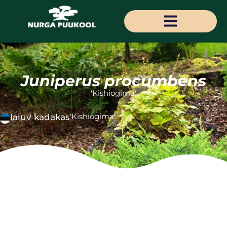
Juniperus procumbens
'Kishiogima'
'Kishiogima'
laiuv kadakas