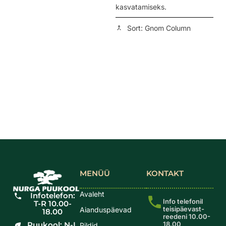
kasvatamiseks.
Sort: Gnom Column
MENÜÜ
KONTAKT
Avaleht
Infotelefon:
Info telefonil
T-R 10.00-
teisipäevast-
Aianduspäevad
18.00
reedeni 10.00-
Puukool: N-L
18.00
Pildid