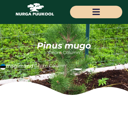
Pinus mugo
'Gnom Column'
'Gnom Column'
mägimänd