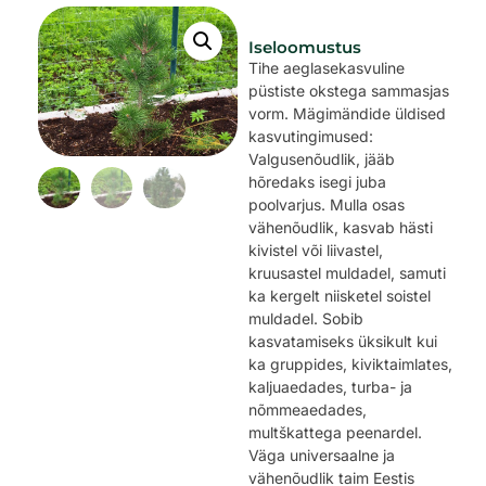
Iseloomustus
Tihe aeglasekasvuline
püstiste okstega sammasjas
vorm. Mägimändide üldised
kasvutingimused:
Valgusenõudlik, jääb
hõredaks isegi juba
poolvarjus. Mulla osas
vähenõudlik, kasvab hästi
kivistel või liivastel,
kruusastel muldadel, samuti
ka kergelt niisketel soistel
muldadel. Sobib
kasvatamiseks üksikult kui
ka gruppides, kiviktaimlates,
kaljuaedades, turba- ja
nõmmeaedades,
multškattega peenardel.
Väga universaalne ja
vähenõudlik taim Eestis