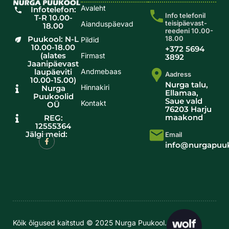
Avaleht
Infotelefon:
Info telefonil
T-R 10.00-
teisipäevast-
Aianduspäevad
18.00
reedeni 10.00-
Puukool: N-L
18.00
Pildid
10.00-18.00
+372 5694
(alates
Firmast
3892
Jaanipäevast
laupäeviti
Andmebaas
Aadress
10.00-15.00)
Nurga talu,
Hinnakiri
Nurga
Ellamaa,
Puukoolid
Saue vald
Kontakt
OÜ
76203 Harju
maakond
REG:
12555364
Jälgi meid:
Email
info@nurgapuuk
Kõik õigused kaitstud © 2025 Nurga Puukool.