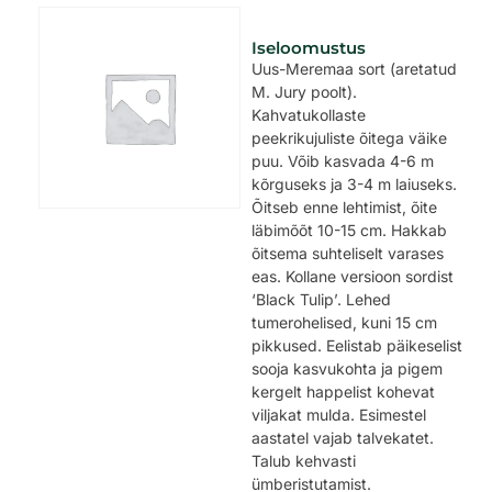
Iseloomustus
Uus-Meremaa sort (aretatud
M. Jury poolt).
Kahvatukollaste
peekrikujuliste õitega väike
puu. Võib kasvada 4-6 m
kõrguseks ja 3-4 m laiuseks.
Õitseb enne lehtimist, õite
läbimõõt 10-15 cm. Hakkab
õitsema suhteliselt varases
eas. Kollane versioon sordist
‘Black Tulip’. Lehed
tumerohelised, kuni 15 cm
pikkused. Eelistab päikeselist
sooja kasvukohta ja pigem
kergelt happelist kohevat
viljakat mulda. Esimestel
aastatel vajab talvekatet.
Talub kehvasti
ümberistutamist.