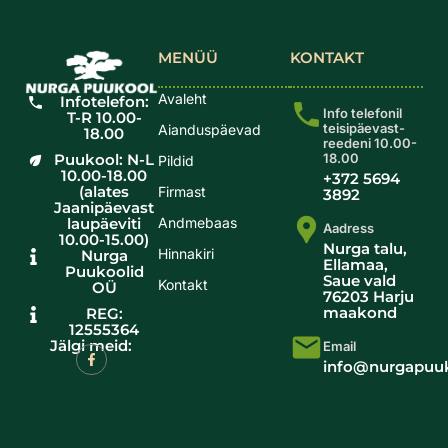
MENÜÜ
KONTAKT
Avaleht
Infotelefon:
Info telefonil
T-R 10.00-
teisipäevast-
Aianduspäevad
18.00
reedeni 10.00-
Puukool: N-L
18.00
Pildid
10.00-18.00
+372 5694
(alates
Firmast
3892
Jaanipäevast
laupäeviti
Andmebaas
Aadress
10.00-15.00)
Nurga talu,
Hinnakiri
Nurga
Ellamaa,
Puukoolid
Saue vald
Kontakt
OÜ
76203 Harju
maakond
REG:
12555364
Jälgi meid:
Email
info@nurgapuuk