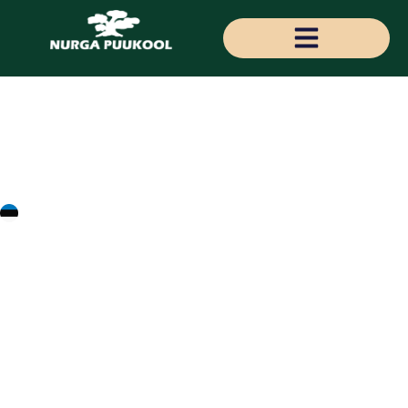
Pinus nigra
'Schwarzwald'
'Schwarzwald'
must mänd